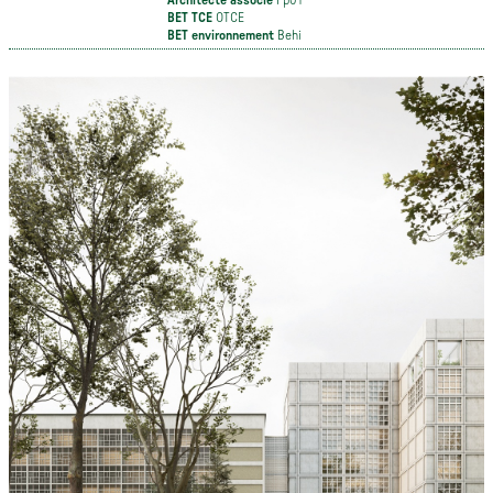
BET TCE
OTCE
BET environnement
Behi