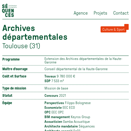
Agence
Projets
Contact
Archives
Culture & Sport
départementales
Toulouse (31)
Extension des Archives départementales de la Haute-
Programme
Garonne
Maître d'ouvrage
Conseil départemental de la Haute-Garonne
Coût et Surface
Travaux
9 780 000 €
SDP
7 533 m²
Type de mission
Mission de base
Statut
Concours
2021
Équipe
Perspectives
Filippo Bolognese
Economiste
EEC ECO
OPC
EEC OPC
BIM management
Keyros Group
Acousticien
Gamba Acoustique
Architecte mandataire
Séquences
Architecte associé
Fp01