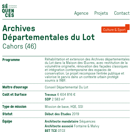
Agence
Projets
Contact
Archives
Culture & Sport
Départementales du Lot
Cahors (46)
Réhabilitation et extension des Archives départementales
Programme
du Lot dans la Maison des Œuvres, avec restitution de la
volumétrie originelle, rénovation des façades classiques
et intégration contemporaine des espaces de
conservation. Le projet recompose l’entrée publique et
valorise le parvis dans un contexte urbain protégé
soumis à l’ABF.
Maître d'ouvrage
Conseil Départemental Du Lot
Coût et Surface
Travaux
6 604 816 €
SDP
2 583 m²
Type de mission
Mission de base, HQE, SSI
Statut
Début des Etudes
2019
Équipe
Architecte mandataire
Séquences
Architecte associé
Fontaine & Malvy
BET TCE
OTCE