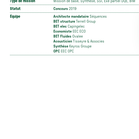
Type de mission
Mission de base, Synthèse, SSI, Exe partiel DQE, BIM
Statut
Concours
2019
Équipe
Architecte mandataire
Séquences
BET structure
Terrell Group
BET elec
Capingelec
Economiste
EEC ECO
BET Fluides
Ovalee
Acousticien
Tisseyre & Associes
Synthèse
Keyros Groupe
OPC
EEC OPC