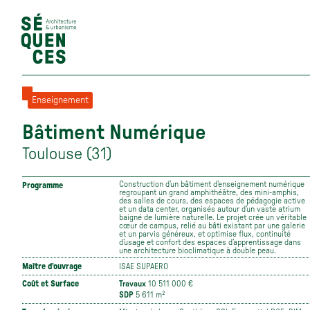
Enseignement
Bâtiment Numérique
Toulouse (31)
Construction d’un bâtiment d’enseignement numérique
Programme
regroupant un grand amphithéâtre, des mini-amphis,
des salles de cours, des espaces de pédagogie active
et un data center, organisés autour d’un vaste atrium
baigné de lumière naturelle. Le projet crée un véritable
cœur de campus, relié au bâti existant par une galerie
et un parvis généreux, et optimise flux, continuité
d’usage et confort des espaces d’apprentissage dans
une architecture bioclimatique à double peau.
Maître d'ouvrage
ISAE SUPAERO
Coût et Surface
Travaux
10 511 000 €
SDP
5 611 m²