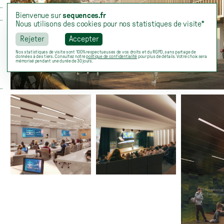
Bienvenue sur
sequences.fr
Nous utilisons des cookies pour nos statistiques de visite*
Rejeter
Accepter
Nos statistiques de visite sont 100% respectueuses de vos droits et du RGPD, sans partage de
données à des tiers. Consultez notre
politique de confidentialité
pour plus de détails. Votre choix sera
mémorisé pendant une durée de 30 jours.