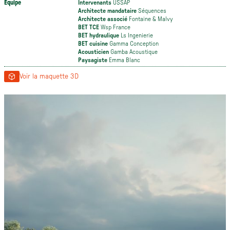
Équipe
Intervenants
USSAP
Architecte mandataire
Séquences
Architecte associé
Fontaine & Malvy
BET TCE
Wsp France
BET hydraulique
Ls Ingenierie
BET cuisine
Gamma Conception
Acousticien
Gamba Acoustique
Paysagiste
Emma Blanc
Voir la maquette 3D