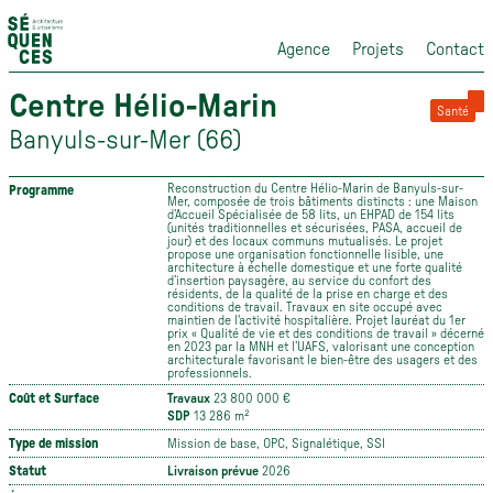
Agence
Projets
Contact
Centre Hélio-Marin
Santé
Banyuls-sur-Mer (66)
Reconstruction du Centre Hélio-Marin de Banyuls-sur-
Programme
Mer, composée de trois bâtiments distincts : une Maison
d’Accueil Spécialisée de 58 lits, un EHPAD de 154 lits
(unités traditionnelles et sécurisées, PASA, accueil de
jour) et des locaux communs mutualisés. Le projet
propose une organisation fonctionnelle lisible, une
architecture à échelle domestique et une forte qualité
d’insertion paysagère, au service du confort des
résidents, de la qualité de la prise en charge et des
conditions de travail. Travaux en site occupé avec
maintien de l'activité hospitalière. Projet lauréat du 1er
prix « Qualité de vie et des conditions de travail » décerné
en 2023 par la MNH et l’UAFS, valorisant une conception
architecturale favorisant le bien-être des usagers et des
professionnels.
Coût et Surface
Travaux
23 800 000 €
SDP
13 286 m²
Type de mission
Mission de base, OPC, Signalétique, SSI
Statut
Livraison prévue
2026