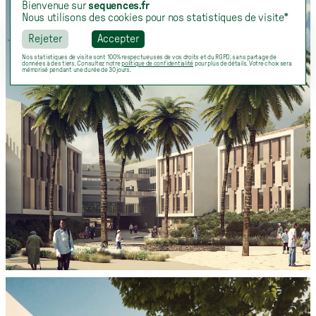
Bienvenue sur
sequences.fr
Nous utilisons des cookies pour nos statistiques de visite*
Rejeter
Accepter
Nos statistiques de visite sont 100% respectueuses de vos droits et du RGPD, sans partage de
données à des tiers. Consultez notre
politique de confidentialité
pour plus de détails. Votre choix sera
mémorisé pendant une durée de 30 jours.