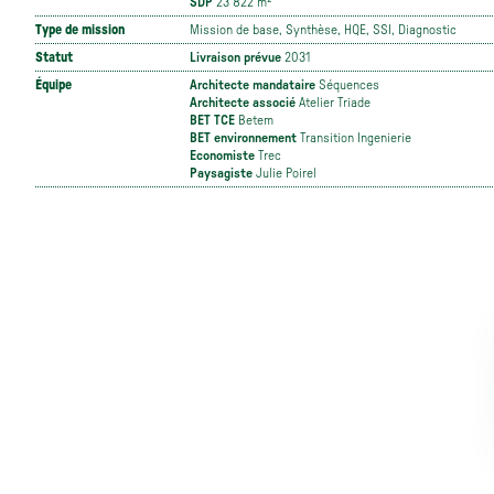
SDP
23 822 m²
Type de mission
Mission de base, Synthèse, HQE, SSI, Diagnostic
Statut
Livraison prévue
2031
Équipe
Architecte mandataire
Séquences
Architecte associé
Atelier Triade
BET TCE
Betem
BET environnement
Transition Ingenierie
Economiste
Trec
Paysagiste
Julie Poirel