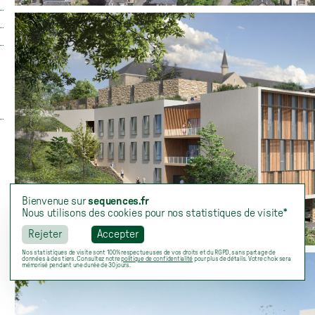
Bienvenue sur
sequences.fr
Nous utilisons des cookies pour nos statistiques de visite*
Rejeter
Accepter
Nos statistiques de visite sont 100% respectueuses de vos droits et du RGPD, sans partage de
données à des tiers. Consultez notre
politique de confidentialité
pour plus de détails. Votre choix sera
mémorisé pendant une durée de 30 jours.