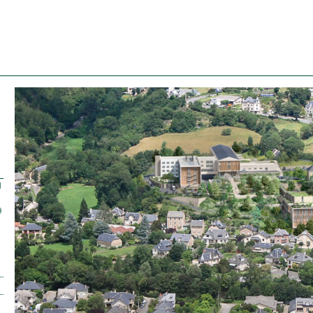
l
9
.