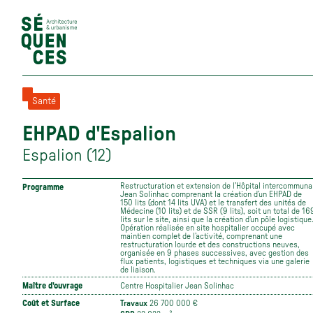
Santé
EHPAD d'Espalion
Espalion (12)
Restructuration et extension de l’Hôpital intercommuna
Programme
Jean Solinhac comprenant la création d’un EHPAD de
150 lits (dont 14 lits UVA) et le transfert des unités de
Médecine (10 lits) et de SSR (9 lits), soit un total de 16
lits sur le site, ainsi que la création d’un pôle logistique
Opération réalisée en site hospitalier occupé avec
maintien complet de l’activité, comprenant une
restructuration lourde et des constructions neuves,
organisée en 9 phases successives, avec gestion des
flux patients, logistiques et techniques via une galerie
de liaison.
Maître d'ouvrage
Centre Hospitalier Jean Solinhac
Coût et Surface
Travaux
26 700 000 €